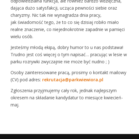
odpowiedzialna funkcja, ale również bardzo wdzięczna,
dająca dużo satysfakcji, ucząca pewności siebie oraz
charyzmy. Nic tak nie wynagradza dnia pracy,
jak świadomość tego, że to co się dzisiaj robiło miało
realne znaczenie, co niejednokrotnie zapadnie w pamięci
wielu osób.
Jesteśmy młodą ekipą, dobry humor to u nas podstawa!
Trudno jest coś więcej o tym napisać… pracując w lesie w
parku rozrywki zwyczajnie nie może być nudno ; )
Osoby zainteresowane pracą, prosimy o kontakt mailowy
(CV) pod adres:
rekrutacja@parkwiewiora.pl
Zgłoszenia przyjmujemy cały rok, jednak najlepszym
okresem na składanie kandydatur to miesiące kwiecień-
maj.