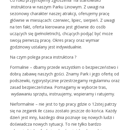
Co roku przyjmujemy zgłoszenia na stanowisko
instruktora w naszym Parku Linowym. Z uwagi na
sezonowy charakter naszej atrakcji, oferujemy pracę
głównie w miesiącach: czerwiec, lipiec, sierpień. Z uwagi
na ten fakt, oferta kierowana jest głównie do osób
uczących się (pełnoletnich), chcących podjąć być może
swoją pierwszą pracę. Okres pracy oraz wymiar
godzinowy ustalany jest indywidualnie.
Na czym polega praca instruktora ?
Formalnie – dbamy przede wszystkim o bezpieczeństwo i
dobrą zabawę naszych gości. Znamy Park i jego ofertę od
podszewki, rygorystycznie przestrzegamy regulaminu oraz
zasad bezpieczeństwa. Pomagamy w wyborze tras,
wydawaniu sprzętu, instruujemy, wspieramy i ratujemy.
Nieformalnie – nie jest to typ pracy gdzie o 12stej patrzy
się na zegarek ile czasu zostało jeszcze do końca. Każdy
dzień jest inny, każdego dnia poznaje się nowych ludzi i
doświadcza nowych sytuacji. To nie tylko bardzo