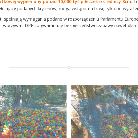
ytkowej wypełniony ponad 10,000 tyś piłeczek o średnicy 8cm
. T
ełniający podanych kryteriów, mogą wstąpić na trasę tylko po wyrażen
test, spełniają wymagania podane w rozporządzeniu Parlamentu Europ
 tworzywa LDPE co gwarantuje bezpieczeństwo zabawy nawet dla na