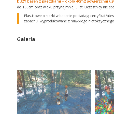
DUŻY basen z piłeczkami – około 40m2 powierzchni uż
do 130cm oraz wieku przynajmniej 3 lat. Uczestnicy nie sp
Plastikowe piłeczki w basenie posiadają certyfikat/a
zapachu, wyprodukowane z miękkiego nietoksycznego
Galeria