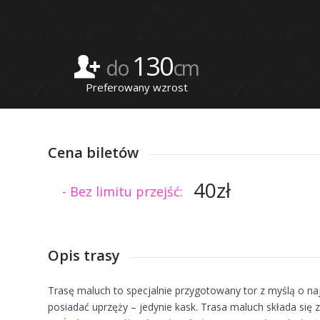
130
do
cm
Preferowany wzrost
Cena biletów
40zł
Bez limitu przejść:
Opis trasy
Trasę maluch to specjalnie przygotowany tor z myślą o naj
posiadać uprzęży – jedynie kask. Trasa maluch składa si