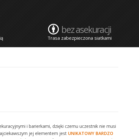
m
bez asekuracji
ią
Trasa zabezpieczona siatkami
kuracyjnymi i barierkami, dzięki czemu uczestnik nie musi
 najciekawszym jej elementem jest
UNIKATOWY BARDZO