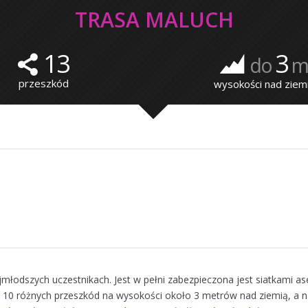
TRASA MALUCH
13
3
do
przeszkód
wysokości nad ziem
młodszych uczestnikach. Jest w pełni zabezpieczona jest siatkami ase
ę z 10 różnych przeszkód na wysokości około 3 metrów nad ziemią, a