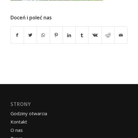
Doceń i poleć nas
STRONY
Godziny otwarcia
Kontakt
O nas