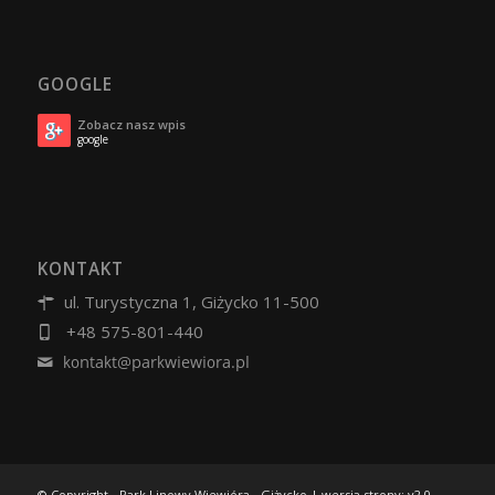
GOOGLE
Zobacz nasz wpis
google
KONTAKT
ul. Turystyczna 1, Giżycko 11-500
+48 575-801-440
© Copyright - Park Linowy Wiewióra - Giżycko | wersja strony: v2.0